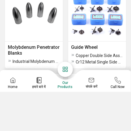
Molybdenum Penetrator
Guide Wheel
Blanks
Copper Double Side Assembly
Industrial Molybdenum Penetrator Blanks
Cr12 Metal Single Side Guide Wheel
Our
संपर्क करें
Home
हमारे बारे में
Call Now
Products