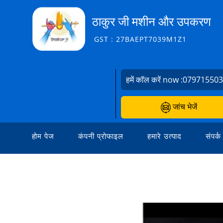
ठाकुर जी मशीन और उपकरण
GST : 27BAEPT7039M1Z1
हमें कॉल करें now :
07971550
जांच भेजें
होम पेज
कंपनी प्रोफाइल
हमारे उत्पाद
संपर्क