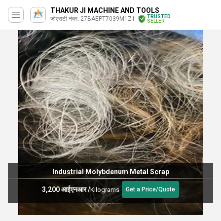
THAKUR JI MACHINE AND TOOLS
TRUSTED
जीएसटी नंबर. 27BAEPT7039M1Z1
SELLER
Industrial Molybdenum Metal Scrap
3,200 आईएनआर
/
Kilograms
Get a Price/Quote