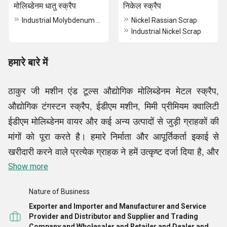
मोलिब्डेनम धातु स्क्रैप
निकेल स्क्रैप
Industrial Molybdenum Metal Scrap
Nickel Rassian Scrap
Industrial Nickel Scrap
हमारे बारे में
ठाकुर जी मशीन एंड टूल्स औद्योगिक मोलिब्डेनम मेटल स्क्रैप,
औद्योगिक टंगस्टन स्क्रैप, ईडीएम मशीन, मिमी प्रीमियम क्वालिटी
ईडीएम मोलिब्डेनम वायर और कई अन्य उत्पादों से जुड़ी ग्राहकों की
मांगों को पूरा करते है। हमारे निर्माता और आपूर्तिकर्ता इकाई से
खरीदारी करने वाले प्रत्येक ग्राहक ने हमें उत्कृष्ट दर्जा दिया है, और
हमने उनकी वफादारी भी सफलतापूर्वक हासिल की है। हम अपने
Show more
ग्राहकों की उम्मीदों पर खरा उतरते रहेंगे और उनके लिए अपना
Nature of Business
सर्वश्रेष्ठ प्रयास करेंगे। हमारी कंपनी खरीदारों से प्रतिक्रिया भी
Exporter and Importer and Manufacturer and Service
मांगती है ताकि हम सुधार करने के लिए प्रभावी उपाय कर सकें और
Provider and Distributor and Supplier and Trading
Company and Wholesaler and Retailer and Dealer and