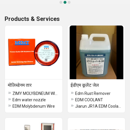
Products & Services
मोलिब्डेनम तार
ईडीएम कूलेंट जेल
ZIMY MOLYBDNEUM WIRE
Edm Rust Remover
Edm water nozzle
EDM COOLANT
EDM Molybdenum Wire
Jiarun JR1A EDM Coolant Gel