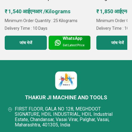
₹ 1,540 आईएनआर /Kilograms
₹ 1,850 आईएनआ
Minimum Order Quantity : 25 Kilograms
Minimum Order Quan
Delivery Time : 10 Days
Delivery Time : 10 
WhatsApp
जांच भेजें
जांच भेजें
Get Latest Price
THAKUR JI MACHINE AND TOOLS
FIRST FLOOR, GALA NO 128, MEGHDOOT
SIGNATURE, HDIL INDUSTRIAL, HDIL Industrial
Estate, Chandansar, Vasai Virar, Palghar, Vasai,
Maharashtra, 401305, India